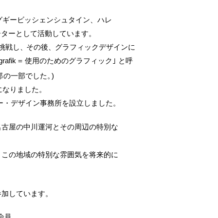
ルグギービッシェンシュタイン、ハレ
レーターとして活動しています。
挑戦し
、
その後
、
グラフィックデザインに
afi
k
＝
使用のためのグラフィック｣ と呼
部の
一部でした
。
)
になりました。
ー・デザイン事務所を設立しました。
名古屋の中川運河とその周辺の特別な
、この地域の特別な雰囲気を将来的に
。
参加しています。
会員