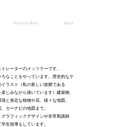
Personal Work
About
ストレーターのメッツラーです。
いろなことをやっています。歴史的なテ
のイラスト（私の新しい故郷である
を楽しみながら描いています）建築物、
環境と身近な植物や花、様々な地図、
図、カーナビの地図まで。
、グラフィックデザインや非常勤講師
て学生指導もしています。