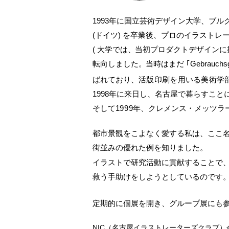
1993年に国立芸術デザイン大学、ブ
(ドイツ) を卒業後、プロのイラスト
( 大学では
、
当初プロダクトデザインに
転向しました
。
当時はまだ ｢Gebrauchsgr
ばれており、
活版印刷を用いる美術学
1998年に来日し、名古屋で暮らすこと
そして1
999
年、クレメンス・メッツラ
都市景観をこよなく愛する私は、ここ
街並みの優れた例を知りました。
イラストで研究活動に貢献することで
救う手助けをしようとしているのです
定期的に個展を開き、グループ展にも
NIC（名古屋イラストレーターズクラブ）