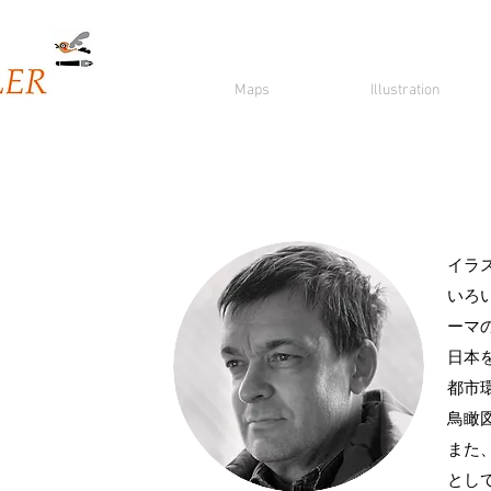
Maps
Illustration
イラ
いろ
ーマ
日本
都市
鳥瞰
また
とし